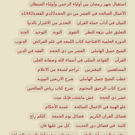
استقبال شهر رمضان بين أولياء الرحمن وأولياء الشيطان
الأعمال الصالحه في العشر من ذي الحجه22ذي القعدة1442ه
التبيان في أداب حملة القران
التحذير من الاغترار بالدنيا
التعليق على نزهة النظر
التقوى
التوبة
التوحيد
الجنة
الدورة العلمية الافتتاحية كتاب اللمعه في علم الفرائض
الذنوب
الشيخ جميل الهاملي
العشر من ذي الحجه
الفقه في الدين
القرآن
القواعد المثلى في أسماء الله وصفاتة العلى
المساهمين
المغتربين
تراجم لتسعة من الاعلام
خطب الشيخ جميل الهاملي
شرح الاربعين النوويه
شرح كتاب الرحيق المختوم
شرح كتاب رياض الصالحين
عشر ذي الحجة
عش ماشئت فإنك ميت
علو الهمة في الاعمال الصالحة
عمدة الأحكام
فضائل القران الكريم
فضائل يوم الجمعة
كلكم راع
كلمة في فضائل دور الحديث
كل من عليها فان
محاسبة النفس أخر العام
من خصائص دعوة أهل السنة والجماعة