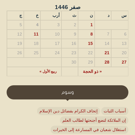
صفر 1446
س
د
ن
ث
أرب
خ
ج
5
4
3
2
1
12
11
10
9
8
7
6
19
18
17
16
15
14
13
26
25
24
23
22
21
20
30
29
28
27
« ذو الحجة
ربيع الأول »
وسوم
أسباب الثبات
إتحاف الكرام بفضائل دين الإسلام
إن الملائكة لتضع أجنحتها لطالب العلم
استغلال شعبان في المسارعة إلى الخيرات