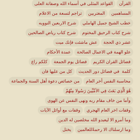
القرآن
القواعد المثلى في أسماء الله وصفاتة العلى
المساهمين
المغتربين
تراجم لتسعة من الاعلام
خطب الشيخ جميل الهاملي
شرح الاربعين النوويه
شرح كتاب الرحيق المختوم
شرح كتاب رياض الصالحين
عشر ذي الحجة
عش ماشئت فإنك ميت
علو الهمة في الاعمال الصالحة
عمدة الأحكام
فضائل القران الكريم
فضائل يوم الجمعة
كلكم راع
كلمة في فضائل دور الحديث
كل من عليها فان
محاسبة النفس أخر العام
من خصائص دعوة أهل السنة والجماعة
هُوَ الَّذِي بَعَثَ فِي الأمِّيِّينَ رَسُولا مِنْهُمْ
وأما من خاف مقام ربه ونهى النفس عن الهوى
وقفات اخر العام الهجري
وقفات مع أوائل الآيات
وما أمرو الا ليعبدو الله مخلصين له الدين
وما ارسلناك الا رحمةًللعالمين
يختل