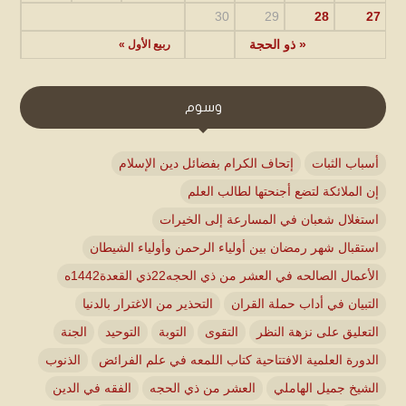
30
29
28
27
« ذو الحجة
ربيع الأول »
وسوم
أسباب الثبات
إتحاف الكرام بفضائل دين الإسلام
إن الملائكة لتضع أجنحتها لطالب العلم
استغلال شعبان في المسارعة إلى الخيرات
استقبال شهر رمضان بين أولياء الرحمن وأولياء الشيطان
الأعمال الصالحه في العشر من ذي الحجه22ذي القعدة1442ه
التبيان في أداب حملة القران
التحذير من الاغترار بالدنيا
التعليق على نزهة النظر
التقوى
التوبة
التوحيد
الجنة
الدورة العلمية الافتتاحية كتاب اللمعه في علم الفرائض
الذنوب
الشيخ جميل الهاملي
العشر من ذي الحجه
الفقه في الدين