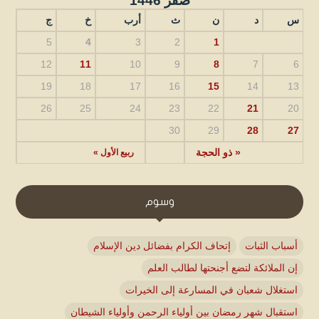
صفر 1446
س
د
ن
ث
أرب
خ
ج
5
4
3
2
1
12
11
10
9
8
7
6
19
18
17
16
15
14
13
26
25
24
23
22
21
20
30
29
28
27
« ذو الحجة
ربيع الأول »
وسوم
أسباب الثبات
إتحاف الكرام بفضائل دين الإسلام
إن الملائكة لتضع أجنحتها لطالب العلم
استغلال شعبان في المسارعة إلى الخيرات
استقبال شهر رمضان بين أولياء الرحمن وأولياء الشيطان