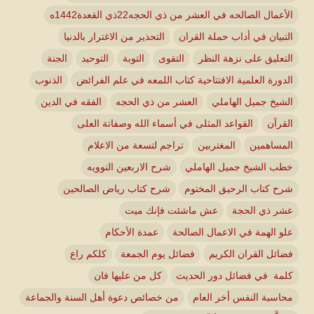
الأعمال الصالحه في العشر من ذي الحجه22ذي القعدة1442ه
التبيان في أداب حملة القران
التحذير من الاغترار بالدنيا
التعليق على نزهة النظر
التقوى
التوبة
التوحيد
الجنة
الدورة العلمية الافتتاحية كتاب اللمعه في علم الفرائض
الذنوب
الشيخ جميل الهاملي
العشر من ذي الحجه
الفقه في الدين
القرآن
القواعد المثلى في أسماء الله وصفاتة العلى
المساهمين
المغتربين
تراجم لتسعة من الاعلام
خطب الشيخ جميل الهاملي
شرح الاربعين النوويه
شرح كتاب الرحيق المختوم
شرح كتاب رياض الصالحين
عشر ذي الحجة
عش ماشئت فإنك ميت
علو الهمة في الاعمال الصالحة
عمدة الأحكام
فضائل القران الكريم
فضائل يوم الجمعة
كلكم راع
كلمة في فضائل دور الحديث
كل من عليها فان
محاسبة النفس أخر العام
من خصائص دعوة أهل السنة والجماعة