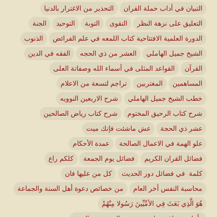
التبيان في أداب حملة القران
التحذير من الاغترار بالدنيا
التعليق على نزهة النظر
التقوى
التوبة
التوحيد
الجنة
الدورة العلمية الافتتاحية كتاب اللمعه في علم الفرائض
الذنوب
الشيخ جميل الهاملي
العشر من ذي الحجه
الفقه في الدين
القرآن
القواعد المثلى في أسماء الله وصفاتة العلى
المساهمين
المغتربين
تراجم لتسعة من الاعلام
خطب الشيخ جميل الهاملي
شرح الاربعين النوويه
شرح كتاب الرحيق المختوم
شرح كتاب رياض الصالحين
عشر ذي الحجة
عش ماشئت فإنك ميت
علو الهمة في الاعمال الصالحة
عمدة الأحكام
فضائل القران الكريم
فضائل يوم الجمعة
كلكم راع
كلمة في فضائل دور الحديث
كل من عليها فان
محاسبة النفس أخر العام
من خصائص دعوة أهل السنة والجماعة
هُوَ الَّذِي بَعَثَ فِي الأمِّيِّينَ رَسُولا مِنْهُمْ