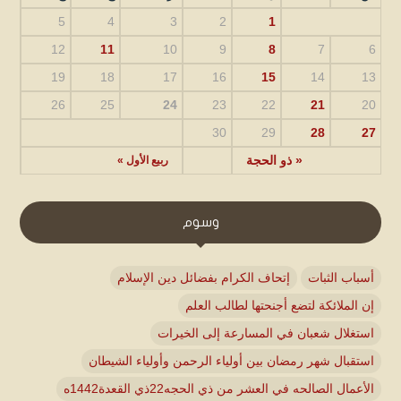
5
4
3
2
1
12
11
10
9
8
7
6
19
18
17
16
15
14
13
26
25
24
23
22
21
20
30
29
28
27
« ذو الحجة
ربيع الأول »
وسوم
أسباب الثبات
إتحاف الكرام بفضائل دين الإسلام
إن الملائكة لتضع أجنحتها لطالب العلم
استغلال شعبان في المسارعة إلى الخيرات
استقبال شهر رمضان بين أولياء الرحمن وأولياء الشيطان
الأعمال الصالحه في العشر من ذي الحجه22ذي القعدة1442ه