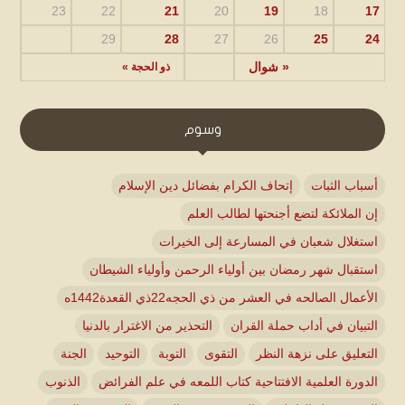
23
22
21
20
19
18
17
29
28
27
26
25
24
« شوال
ذو الحجة »
وسوم
أسباب الثبات
إتحاف الكرام بفضائل دين الإسلام
إن الملائكة لتضع أجنحتها لطالب العلم
استغلال شعبان في المسارعة إلى الخيرات
استقبال شهر رمضان بين أولياء الرحمن وأولياء الشيطان
الأعمال الصالحه في العشر من ذي الحجه22ذي القعدة1442ه
التبيان في أداب حملة القران
التحذير من الاغترار بالدنيا
التعليق على نزهة النظر
التقوى
التوبة
التوحيد
الجنة
الدورة العلمية الافتتاحية كتاب اللمعه في علم الفرائض
الذنوب