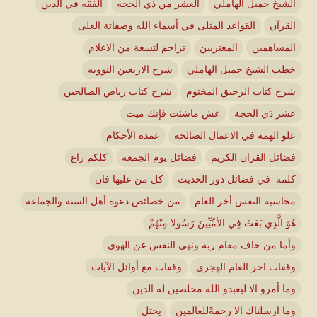
الشيخ جميل الهاملي
العشر من ذي الحجه
الفقه في الدين
القرآن
القواعد المثلى في أسماء الله وصفاتة العلى
المساهمين
المغتربين
تراجم لتسعة من الاعلام
خطب الشيخ جميل الهاملي
شرح الاربعين النوويه
شرح كتاب الرحيق المختوم
شرح كتاب رياض الصالحين
عشر ذي الحجة
عش ماشئت فإنك ميت
علو الهمة في الاعمال الصالحة
عمدة الأحكام
فضائل القران الكريم
فضائل يوم الجمعة
كلكم راع
كلمة في فضائل دور الحديث
كل من عليها فان
محاسبة النفس أخر العام
من خصائص دعوة أهل السنة والجماعة
هُوَ الَّذِي بَعَثَ فِي الأمِّيِّينَ رَسُولا مِنْهُمْ
وأما من خاف مقام ربه ونهى النفس عن الهوى
وقفات اخر العام الهجري
وقفات مع أوائل الآيات
وما أمرو الا ليعبدو الله مخلصين له الدين
وما ارسلناك الا رحمةًللعالمين
يختل