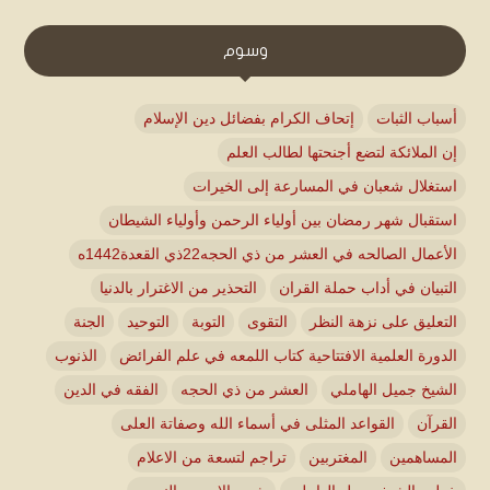
وسوم
أسباب الثبات
إتحاف الكرام بفضائل دين الإسلام
إن الملائكة لتضع أجنحتها لطالب العلم
استغلال شعبان في المسارعة إلى الخيرات
استقبال شهر رمضان بين أولياء الرحمن وأولياء الشيطان
الأعمال الصالحه في العشر من ذي الحجه22ذي القعدة1442ه
التبيان في أداب حملة القران
التحذير من الاغترار بالدنيا
التعليق على نزهة النظر
التقوى
التوبة
التوحيد
الجنة
الدورة العلمية الافتتاحية كتاب اللمعه في علم الفرائض
الذنوب
الشيخ جميل الهاملي
العشر من ذي الحجه
الفقه في الدين
القرآن
القواعد المثلى في أسماء الله وصفاتة العلى
المساهمين
المغتربين
تراجم لتسعة من الاعلام