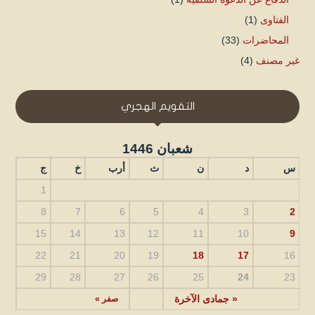
الفتاوى
(1)
المحاضرات
(33)
غير مصنف
(4)
التقويم الهجري
شعبان 1446
س
د
ن
ث
أرب
خ
ج
1
8
7
6
5
4
3
2
15
14
13
12
11
10
9
22
21
20
19
18
17
16
29
28
27
26
25
24
23
« جمادى الآخرة
صفر »