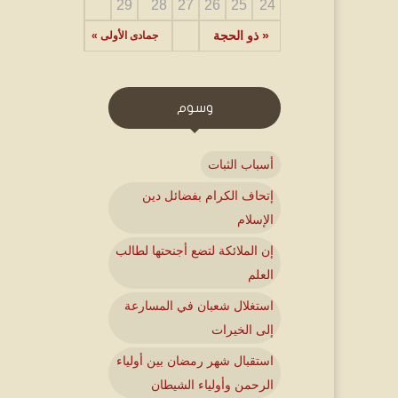
29
28
27
26
25
24
« ذو الحجة
جمادى الأولى »
وسوم
أسباب الثبات
إتحاف الكرام بفضائل دين
الإسلام
إن الملائكة لتضع أجنحتها لطالب
العلم
استغلال شعبان في المسارعة
إلى الخيرات
استقبال شهر رمضان بين أولياء
الرحمن وأولياء الشيطان