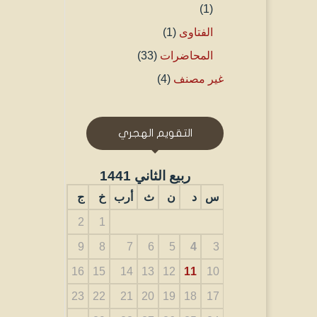
(1)
الفتاوى
(1)
المحاضرات
(33)
غير مصنف
(4)
التقويم الهجري
ربيع الثاني 1441
س
د
ن
ث
أرب
خ
ج
2
1
9
8
7
6
5
4
3
16
15
14
13
12
11
10
23
22
21
20
19
18
17