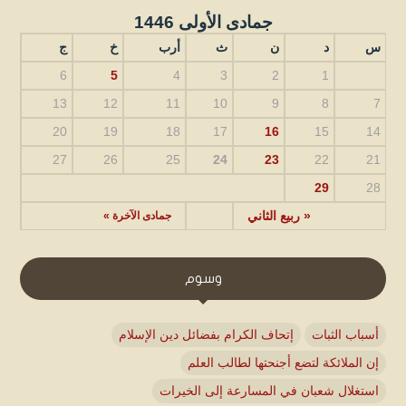
جمادى الأولى 1446
س
د
ن
ث
أرب
خ
ج
6
5
4
3
2
1
13
12
11
10
9
8
7
20
19
18
17
16
15
14
27
26
25
24
23
22
21
29
28
« ربيع الثاني
جمادى الآخرة »
وسوم
أسباب الثبات
إتحاف الكرام بفضائل دين الإسلام
إن الملائكة لتضع أجنحتها لطالب العلم
استغلال شعبان في المسارعة إلى الخيرات