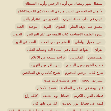
استقبال شهر رمضان بين أولياء الرحمن وأولياء الشيطان
الأعمال الصالحه في العشر من ذي الحجه22ذي القعدة1442ه
التبيان في أداب حملة القران
التحذير من الاغترار بالدنيا
التعليق على نزهة النظر
التقوى
التوبة
التوحيد
الجنة
الدورة العلمية الافتتاحية كتاب اللمعه في علم الفرائض
الذنوب
الشيخ جميل الهاملي
العشر من ذي الحجه
الفقه في الدين
القرآن
القواعد المثلى في أسماء الله وصفاتة العلى
المساهمين
المغتربين
تراجم لتسعة من الاعلام
خطب الشيخ جميل الهاملي
شرح الاربعين النوويه
شرح كتاب الرحيق المختوم
شرح كتاب رياض الصالحين
عشر ذي الحجة
عش ماشئت فإنك ميت
علو الهمة في الاعمال الصالحة
عمدة الأحكام
فضائل القران الكريم
فضائل يوم الجمعة
كلكم راع
كلمة في فضائل دور الحديث
كل من عليها فان
محاسبة النفس أخر العام
من خصائص دعوة أهل السنة والجماعة