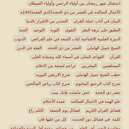
استقبال شهر رمضان بين أولياء الرحمن وأولياء الشيطان
الأعمال الصالحه في العشر من ذي الحجه22ذي القعدة1442ه
التبيان في أداب حملة القران
التحذير من الاغترار بالدنيا
التعليق على نزهة النظر
التقوى
التوبة
التوحيد
الجنة
الدورة العلمية الافتتاحية كتاب اللمعه في علم الفرائض
الذنوب
الشيخ جميل الهاملي
العشر من ذي الحجه
الفقه في الدين
القرآن
القواعد المثلى في أسماء الله وصفاتة العلى
المساهمين
المغتربين
تراجم لتسعة من الاعلام
خطب الشيخ جميل الهاملي
شرح الاربعين النوويه
شرح كتاب الرحيق المختوم
شرح كتاب رياض الصالحين
عشر ذي الحجة
عش ماشئت فإنك ميت
علو الهمة في الاعمال الصالحة
عمدة الأحكام
فضائل القران الكريم
فضائل يوم الجمعة
كلكم راع
كلمة في فضائل دور الحديث
كل من عليها فان
محاسبة النفس أخر العام
من خصائص دعوة أهل السنة والجماعة