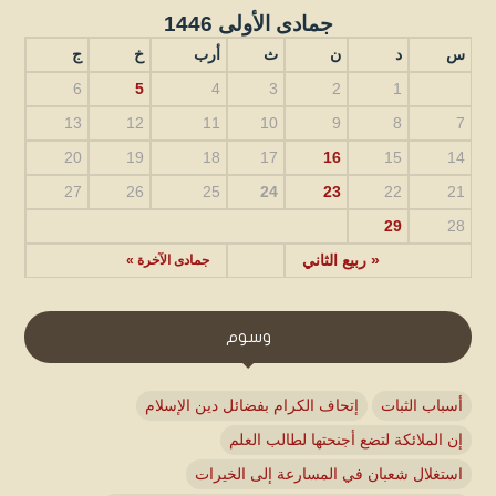
جمادى الأولى 1446
س
د
ن
ث
أرب
خ
ج
6
5
4
3
2
1
13
12
11
10
9
8
7
20
19
18
17
16
15
14
27
26
25
24
23
22
21
29
28
« ربيع الثاني
جمادى الآخرة »
وسوم
أسباب الثبات
إتحاف الكرام بفضائل دين الإسلام
إن الملائكة لتضع أجنحتها لطالب العلم
استغلال شعبان في المسارعة إلى الخيرات