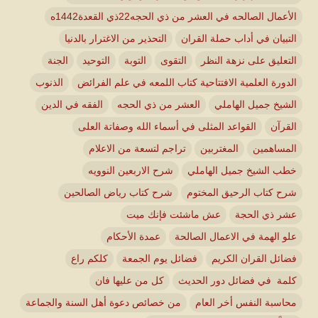
الأعمال الصالحه في العشر من ذي الحجه22ذي القعدة1442ه
التبيان في أداب حملة القران
التحذير من الاغترار بالدنيا
التعليق على نزهة النظر
التقوى
التوبة
التوحيد
الجنة
الدورة العلمية الافتتاحية كتاب اللمعه في علم الفرائض
الذنوب
الشيخ جميل الهاملي
العشر من ذي الحجه
الفقه في الدين
القرآن
القواعد المثلى في أسماء الله وصفاتة العلى
المساهمين
المغتربين
تراجم لتسعة من الاعلام
خطب الشيخ جميل الهاملي
شرح الاربعين النوويه
شرح كتاب الرحيق المختوم
شرح كتاب رياض الصالحين
عشر ذي الحجة
عش ماشئت فإنك ميت
علو الهمة في الاعمال الصالحة
عمدة الأحكام
فضائل القران الكريم
فضائل يوم الجمعة
كلكم راع
كلمة في فضائل دور الحديث
كل من عليها فان
محاسبة النفس أخر العام
من خصائص دعوة أهل السنة والجماعة