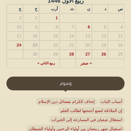
ربيع الأول 1446
س
د
ن
ث
أرب
خ
ج
3
2
1
10
9
8
7
6
5
4
17
16
15
14
13
12
11
24
23
22
21
20
19
18
30
29
28
27
26
25
« صفر
ربيع الثاني »
وسوم
أسباب الثبات
إتحاف الكرام بفضائل دين الإسلام
إن الملائكة لتضع أجنحتها لطالب العلم
استغلال شعبان في المسارعة إلى الخيرات
استقبال شهر رمضان بين أولياء الرحمن وأولياء الشيطان