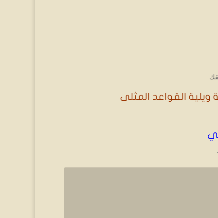
قك
ة ويلية القواعد المثلى
لي