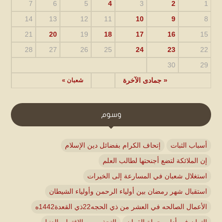
7
6
5
4
3
2
1
14
13
12
11
10
9
8
21
20
19
18
17
16
15
28
27
26
25
24
23
22
30
29
« جمادى الآخرة
شعبان »
وسوم
أسباب الثبات
إتحاف الكرام بفضائل دين الإسلام
إن الملائكة لتضع أجنحتها لطالب العلم
استغلال شعبان في المسارعة إلى الخيرات
استقبال شهر رمضان بين أولياء الرحمن وأولياء الشيطان
الأعمال الصالحه في العشر من ذي الحجه22ذي القعدة1442ه
التبيان في أداب حملة القران
التحذير من الاغترار بالدنيا