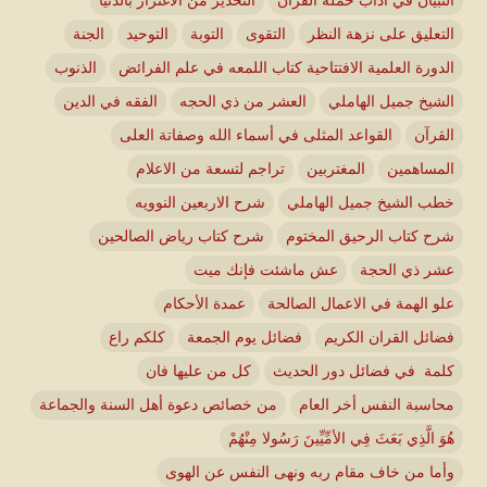
التعليق على نزهة النظر
التقوى
التوبة
التوحيد
الجنة
الدورة العلمية الافتتاحية كتاب اللمعه في علم الفرائض
الذنوب
الشيخ جميل الهاملي
العشر من ذي الحجه
الفقه في الدين
القرآن
القواعد المثلى في أسماء الله وصفاتة العلى
المساهمين
المغتربين
تراجم لتسعة من الاعلام
خطب الشيخ جميل الهاملي
شرح الاربعين النوويه
شرح كتاب الرحيق المختوم
شرح كتاب رياض الصالحين
عشر ذي الحجة
عش ماشئت فإنك ميت
علو الهمة في الاعمال الصالحة
عمدة الأحكام
فضائل القران الكريم
فضائل يوم الجمعة
كلكم راع
كلمة في فضائل دور الحديث
كل من عليها فان
محاسبة النفس أخر العام
من خصائص دعوة أهل السنة والجماعة
هُوَ الَّذِي بَعَثَ فِي الأمِّيِّينَ رَسُولا مِنْهُمْ
وأما من خاف مقام ربه ونهى النفس عن الهوى