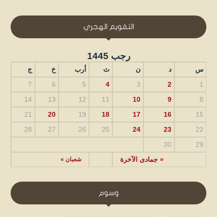
التقويم الهجري
رجب 1445
س
د
ن
ث
أرب
خ
ج
7
6
5
4
3
2
1
14
13
12
11
10
9
8
21
20
19
18
17
16
15
28
27
26
25
24
23
22
30
29
« جمادى الآخرة
شعبان »
وسوم