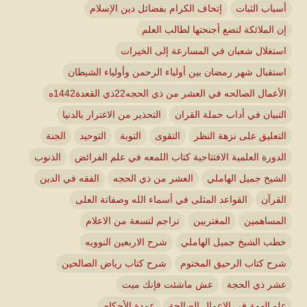
أسباب الثبات
إتحاف الكرام بفضائل دين الإسلام
إن الملائكة لتضع أجنحتها لطالب العلم
استغلال شعبان في المسارعة إلى الخيرات
استقبال شهر رمضان بين أولياء الرحمن وأولياء الشيطان
الأعمال الصالحه في العشر من ذي الحجه22ذي القعدة1442ه
التبيان في أداب حملة القران
التحذير من الاغترار بالدنيا
التعليق على نزهة النظر
التقوى
التوبة
التوحيد
الجنة
الدورة العلمية الافتتاحية كتاب اللمعه في علم الفرائض
الذنوب
الشيخ جميل الهاملي
العشر من ذي الحجه
الفقه في الدين
القرآن
القواعد المثلى في أسماء الله وصفاتة العلى
المساهمين
المغتربين
تراجم لتسعة من الاعلام
خطب الشيخ جميل الهاملي
شرح الاربعين النوويه
شرح كتاب الرحيق المختوم
شرح كتاب رياض الصالحين
عشر ذي الحجة
عش ماشئت فإنك ميت
علو الهمة في الاعمال الصالحة
عمدة الأحكام