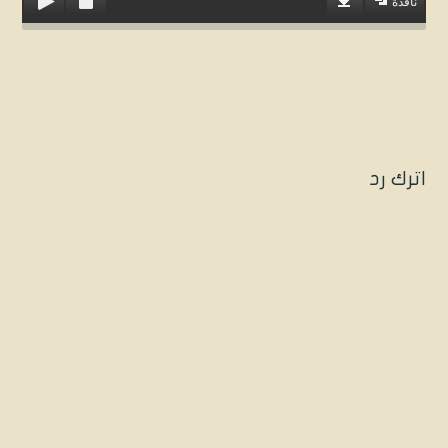
نافذة
اترك رد