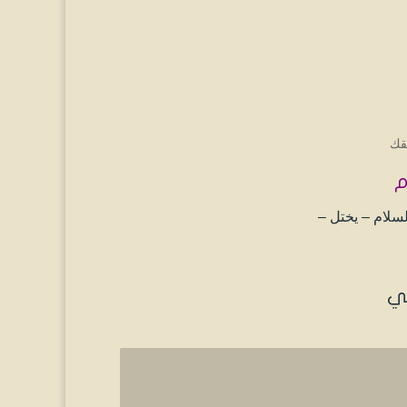
قك
م
لسلام – يختل –
لي