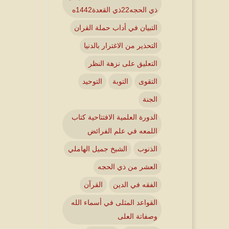
ذي الحجه22ذي القعدة1442ه
التبيان في أداب حملة القران
التحذير من الاغترار بالدنيا
التعليق على نزهة النظر
التقوى
التوبة
التوحيد
الجنة
الدورة العلمية الافتتاحية كتاب
اللمعه في علم الفرائض
الذنوب
الشيخ جميل الهاملي
العشر من ذي الحجه
الفقه في الدين
القرآن
القواعد المثلى في أسماء الله
وصفاتة العلى