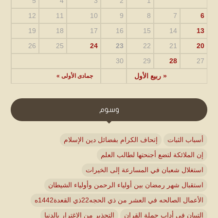
5
4
3
2
1
12
11
10
9
8
7
6
19
18
17
16
15
14
13
26
25
24
23
22
21
20
30
29
28
27
« ربيع الأول
جمادى الأولى »
وسوم
أسباب الثبات
إتحاف الكرام بفضائل دين الإسلام
إن الملائكة لتضع أجنحتها لطالب العلم
استغلال شعبان في المسارعة إلى الخيرات
استقبال شهر رمضان بين أولياء الرحمن وأولياء الشيطان
الأعمال الصالحه في العشر من ذي الحجه22ذي القعدة1442ه
التبيان في أداب حملة القران
التحذير من الاغترار بالدنيا