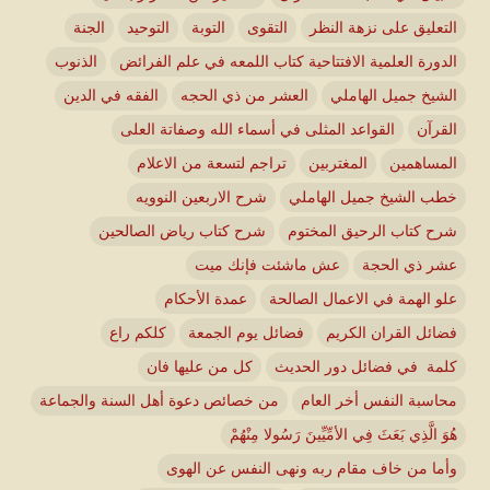
التعليق على نزهة النظر
التقوى
التوبة
التوحيد
الجنة
الدورة العلمية الافتتاحية كتاب اللمعه في علم الفرائض
الذنوب
الشيخ جميل الهاملي
العشر من ذي الحجه
الفقه في الدين
القرآن
القواعد المثلى في أسماء الله وصفاتة العلى
المساهمين
المغتربين
تراجم لتسعة من الاعلام
خطب الشيخ جميل الهاملي
شرح الاربعين النوويه
شرح كتاب الرحيق المختوم
شرح كتاب رياض الصالحين
عشر ذي الحجة
عش ماشئت فإنك ميت
علو الهمة في الاعمال الصالحة
عمدة الأحكام
فضائل القران الكريم
فضائل يوم الجمعة
كلكم راع
كلمة في فضائل دور الحديث
كل من عليها فان
محاسبة النفس أخر العام
من خصائص دعوة أهل السنة والجماعة
هُوَ الَّذِي بَعَثَ فِي الأمِّيِّينَ رَسُولا مِنْهُمْ
وأما من خاف مقام ربه ونهى النفس عن الهوى