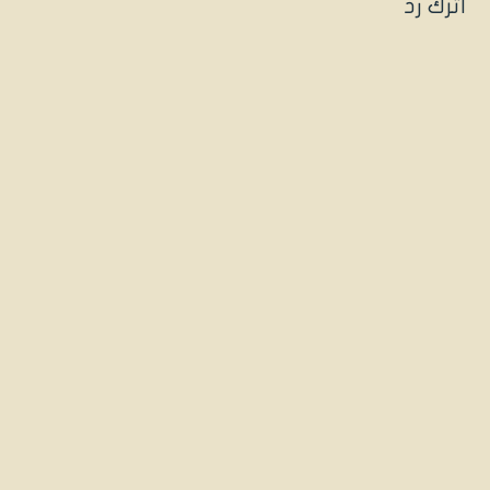
اترك رد