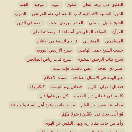
التعليق على نزهة النظر
التقوى
التوبة
التوحيد
الجنة
الدورة العلمية الافتتاحية كتاب اللمعه في علم الفرائض
الذنوب
الشيخ جميل الهاملي
العشر من ذي الحجه
الفقه في الدين
القرآن
القواعد المثلى في أسماء الله وصفاتة العلى
المساهمين
المغتربين
تراجم لتسعة من الاعلام
خطب الشيخ جميل الهاملي
شرح الاربعين النوويه
شرح كتاب الرحيق المختوم
شرح كتاب رياض الصالحين
عشر ذي الحجة
عش ماشئت فإنك ميت
علو الهمة في الاعمال الصالحة
عمدة الأحكام
فضائل القران الكريم
فضائل يوم الجمعة
كلكم راع
كلمة في فضائل دور الحديث
كل من عليها فان
محاسبة النفس أخر العام
من خصائص دعوة أهل السنة والجماعة
هُوَ الَّذِي بَعَثَ فِي الأمِّيِّينَ رَسُولا مِنْهُمْ
وأما من خاف مقام ربه ونهى النفس عن الهوى