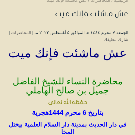
الرئيسية
/
المحاضرات
/
عش ماشئت فإنك ميت
عش ماشئت فإنك ميت
الجمعة ۷ محرم ۱٤٤٤ هـ الموافق ۵ أغسطس ۲۰۲۲ مـ |
المحاضرات
|
شارك بتعليقك
عش ماشئت فإنك ميت
محاضرة النساء للشيخ الفاضل
جميل بن صالح الهاملي
حفظه الله تعالى
بتاريخ 6 محرم 1444هجرية
في دار الحديث بمدينة دار السلام العلمية بيختل
المخا