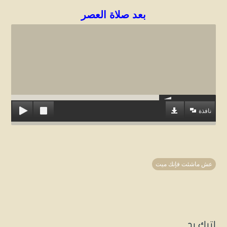
بعد صلاة العصر
نافذة
عش ماشئت فإنك ميت
اترك رد