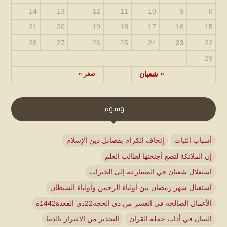
14
13
12
11
10
9
8
21
20
19
18
17
16
15
28
27
26
25
24
23
22
29
« شعبان
صفر »
وسوم
أسباب الثبات
إتحاف الكرام بفضائل دين الإسلام
إن الملائكة لتضع أجنحتها لطالب العلم
استغلال شعبان في المسارعة إلى الخيرات
استقبال شهر رمضان بين أولياء الرحمن وأولياء الشيطان
الأعمال الصالحه في العشر من ذي الحجه22ذي القعدة1442ه
التبيان في أداب حملة القران
التحذير من الاغترار بالدنيا