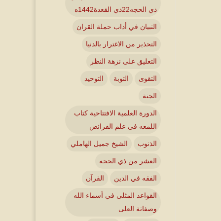
ذي الحجه22ذي القعدة1442ه
التبيان في أداب حملة القران
التحذير من الاغترار بالدنيا
التعليق على نزهة النظر
التقوى
التوبة
التوحيد
الجنة
الدورة العلمية الافتتاحية كتاب
اللمعه في علم الفرائض
الذنوب
الشيخ جميل الهاملي
العشر من ذي الحجه
الفقه في الدين
القرآن
القواعد المثلى في أسماء الله
وصفاتة العلى