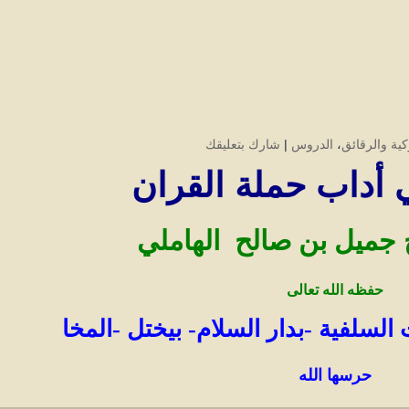
كية والرقائق
،
الدروس
|
شارك بتعليقك
ي أداب حملة القران
جميل بن صالح الهاملي
حفظه الله تعالى
السلفية -بدار السلام- بيختل -المخا
حرسها الله