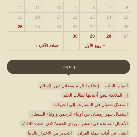
12
11
10
9
8
7
6
19
18
17
16
15
14
13
26
25
24
23
22
21
20
30
29
28
27
« ربيع الأول
جمادى الآخرة »
وسوم
أسباب الثبات
إتحاف الكرام بفضائل دين الإسلام
إن الملائكة لتضع أجنحتها لطالب العلم
استغلال شعبان في المسارعة إلى الخيرات
استقبال شهر رمضان بين أولياء الرحمن وأولياء الشيطان
الأعمال الصالحه في العشر من ذي الحجه22ذي القعدة1442ه
التبيان في أداب حملة القران
التحذير من الاغترار بالدنيا