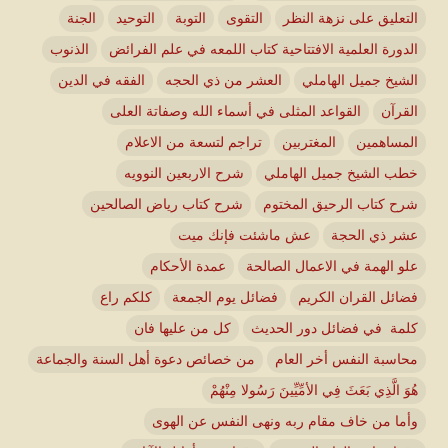
التعليق على نزهة النظر
التقوى
التوبة
التوحيد
الجنة
الدورة العلمية الافتتاحية كتاب اللمعه في علم الفرائض
الذنوب
الشيخ جميل الهاملي
العشر من ذي الحجه
الفقه في الدين
القرآن
القواعد المثلى في أسماء الله وصفاتة العلى
المساهمين
المغتربين
تراجم لتسعة من الاعلام
خطب الشيخ جميل الهاملي
شرح الاربعين النوويه
شرح كتاب الرحيق المختوم
شرح كتاب رياض الصالحين
عشر ذي الحجة
عش ماشئت فإنك ميت
علو الهمة في الاعمال الصالحة
عمدة الأحكام
فضائل القران الكريم
فضائل يوم الجمعة
كلكم راع
كلمة في فضائل دور الحديث
كل من عليها فان
محاسبة النفس أخر العام
من خصائص دعوة أهل السنة والجماعة
هُوَ الَّذِي بَعَثَ فِي الأمِّيِّينَ رَسُولا مِنْهُمْ
وأما من خاف مقام ربه ونهى النفس عن الهوى