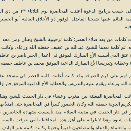
ثم على حسب برنامج ال
ية القائم عليها شيخنا الفاضل الوقور ذو الأخلاق العالية أبو ال
فية.
 كلمات من بعد صلاة العصر: كلمة ترحيبية بالشيخ وهبان ومن معه و
، ثم كلمة بعدها للشيخ عبدالله بن عفيف حفظه الله ورعاه، وكانت
 عتق الذي أسسه الأخ المبارك الموفق في أعمال الخير ناصر بن عاط
 وخطابة وتدريسا الأخ المبارك الداعية الموفق محمد بن عاطف حفظه ا
 لهم على كرم الضيافة وقد كانت أعلنت كلمة العصر في مسجد عقب
الله ورعاه ويقوم عليه بالتدريس والخطابة الأخ الداعية الموفق فازع 
نت المحاضرة المعلنة بين مغرب وعشاء في دار الحديث للشيخ وهبا
كريم الدولة حفظه الله وكان الحضور كبيراً في المحاضرة حتى امتلأ ب
ير في دار الحديث في مدينة السلام منذ تأسست بشهادة الحاضرين
ات شبوة وهذا لا غرابة على أهل هذه المحافظة التي عرفت بالسنة وا
مة والعلماء والدعاة والمصلحون قديماً وحديثا وكانت كلمة عبر الهاتف 