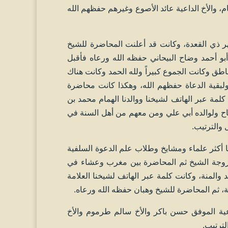
ام، والأخ الداعية عائد الأصوع وغيرهم حفظهم الله
تنا الدعوية من مدينة بيحان الطيبة يوم الأحد 21 من شهر ذي القعدة، وكانت قد أعلنت المحاضرة للشيخ
بو أحمد وضاح البيحاني حفظه الله ورعاه فأقبل
ق وكانت الجموع كبيراً ولله الحمد وكانت هناك
لبقية الدعاة حفظهم الله، وهكذا كانت محاضرة
لمة عبر الهاتف لشيخنا ووالدنا الهمام محمد بن
ضاح ولوالده أبي علي ومن معهم من أهل السنة في
 والترتيب.
نة خورة التي نزلها أكثر علماء ومشايخ وطلاب علم الدعوة السلفية
زوجة الشيخ ثم المحاضرة بين مغرب وعشاء في
د والمنة، وكانت كلمة عبر الهاتف لشيخنا العلامة
ة، ثم المحاضرة للشيخ وهبان حفظه الله ورعاه.
عية الموفق حسن باكر والأخ سالم طرموم والأخ
ترتيب.