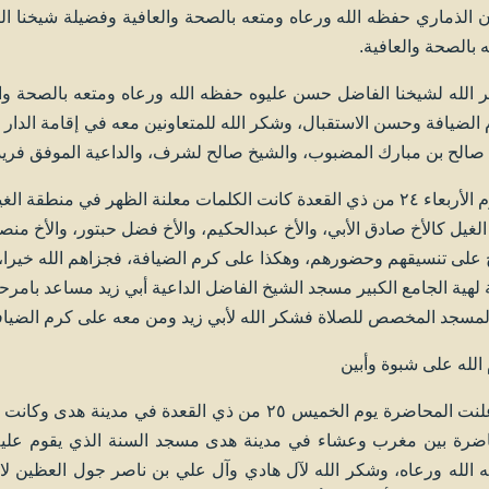
 الذماري حفظه الله ورعاه ومتعه بالصحة والعافية وفضيلة شيخنا الك
 بالصحة والعافية.
الله لشيخنا الفاضل حسن عليوه حفظه الله ورعاه ومتعه بالصحة والع
الضيافة وحسن الاستقبال، وشكر الله للمتعاونين معه في إقامة الدار 
 صالح بن مبارك المضبوب، والشيخ صالح لشرف، والداعية الموفق فريد 
ثم يوم الأربعاء ٢٤ من ذي القعدة كانت الكلمات معلنة الظهر في من
الغيل كالأخ صادق الأبي، والأخ عبدالحكيم، والأخ فضل حبتور، والأخ منص
 على تنسيقهم وحضورهم، وهكذا على كرم الضيافة، فجزاهم الله خيرا
 لهية الجامع الكبير مسجد الشيخ الفاضل الداعية أبي زيد مساعد بامرحو
لمسجد المخصص للصلاة فشكر الله لأبي زيد ومن معه على كرم الضيا
الله على شبوة وأبين
ثم أعلنت المحاضرة يوم الخميس ٢٥ من ذي القعدة في 
ضرة بين مغرب وعشاء في مدينة هدى مسجد السنة الذي يقوم عليه 
الله ورعاه، وشكر الله لآل هادي وآل علي بن ناصر جول العظين لاس