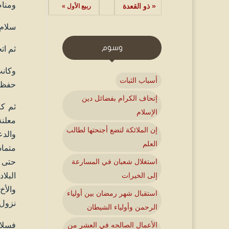
ومناص
« ذو القعدة
ربيع الأول »
سلام 
وسوم
ثم ات
وكانت
أسباب الثبات
حفظه 
إتحاف الكرام بفضائل دين
ثم كا
الإسلام
معلنة
إن الملائكة لتضع أجنحتها لطالب
والدع
العلم
متماس
حتى ا
استغلال شعبان في المسارعة
البلا
إلى الخيرات
والأخ
استقبال شهر رمضان بين أولياء
نزول 
الرحمن وأولياء الشيطان
فسلام
الأعمال الصالحه في العشر من