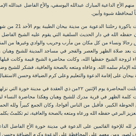
منهم الأخ الداعية المبارك عبدالله اليوسفي، والأخ الفاضل عبدالله الإم
ً لمحافظة شبوة وأبين.
وكانت باكورة رحل
 حفظه الله في دار الحديث السلفية التي يقوم عليه الشيخ الفاضل أ
 رجالا ونساء من كل مكان من مأرب وحريب والوادي وغيرها من المناط
 بعد صلاة الظهر والعصر والفجر في مساجد المدينة للشيخ وهبان و
ء لزوجة الشيخ حفظها الله، وكانت محاضرة الشيخ قيمة وكانت قبلها ك
له الإمام سلمه الله. وعافاه ومتعه بالصحة والعافية، فشكر للشيخ و
 بيحان على إقامة الدعوة والتعليم وعلى كرم الضيافة وحسن الاستقبال
ثم أعلنت المحاضرة يوم الإثنين ٢٢من ذي العقدة في مدي
 كلمة الظهر في قرية مدرك للشيخ وهبان وهكذا محاضرة النساء ل
الحوطة الكبير، فأقبل من الناس أفواجا، وكان الجمع كبيراً ولله الحم
عزيز البرعي حفظه الله ورعاه ومتعه بالصحة والعافية، ثم تكلمتُ بكلم
لله للإخوة القائمين على الدعوة في مدينة خورة الأخ الفاضل الدا
لصور ومن معهم على المحافظة على الدعوة وكرم الضيافة وحسن ال