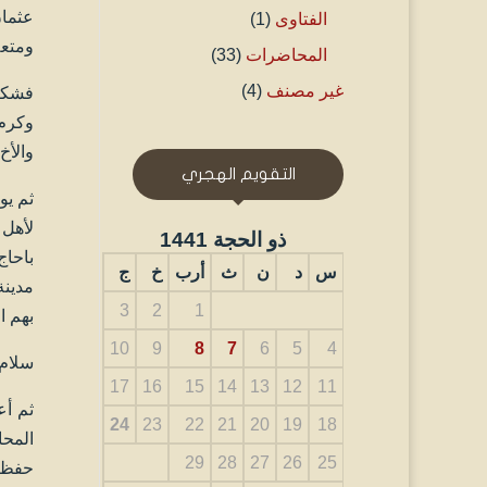
عثمان
الفتاوى
(1)
ومتعه
المحاضرات
(33)
غير مصنف
(4)
فشكر 
وكرم 
والأخ
التقويم الهجري
لأهل 
ذو الحجة 1441
باحاج
س
د
ن
ث
أرب
خ
ج
مدينة
3
2
1
بهم ا
10
9
8
7
6
5
4
سلام 
17
16
15
14
13
12
11
24
23
22
21
20
19
18
المحا
29
28
27
26
25
حفظه 