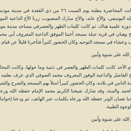
ثم كانت المحاضرة معلنة يوم السبت ٢٦ من ذي 
له اليوسفي، والأخ عايد، والأخ مبارك المضبوب، زرنا الأخ الداعية ا
دورة علمية هناك، ثم كانت كلمات الظهر والعصرفي مساجد مدينة مودي
 وهبان في قرية جبلة مسجد أخينا الموفق الداعية المعروف أبي محم
وعشاء في مسجد التوحيد وكان الحضور كثيراً فتأخرنا قليلاً عن قيام
الله على شبوة وأبين
م الأحد كانت كلمات الظهر والعصر في دثنية وما حولها، وكانت ال
 الفاضل والداعية الوقور المعروف محمد الصوفي الذي عرف بعلمه و
ة الناس في بلاده، وكان الحضور كبيراً امتلأ بهم المسجد والصرح والش
لحمد والمنة، وقد شارك شيخنا الكريم محمد الإمام حفظه الله ورعا
ا نعمان الوتر حفظه الله ورعاه بكلمات عبر الهاتف، ثم ودعنا إخواننا
لوجوه الطيبة.
الله على شبوة وأبين