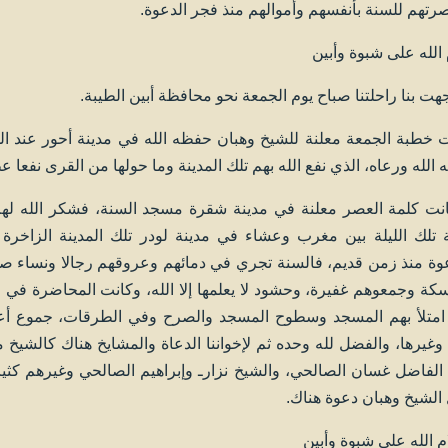
رتهم للسنة بأنفسهم وأموالهم منذ فجر الدعوة.
الله على شبوة وأبين
جهت بنا راحلتنا صباح يوم الجمعة نحو محافظة أبين الطيبة.
 خطبة الجمعة معلنة للشيخ وهبان حفظه الله في مدينة أحور عند الشي
الله ورعاه، الذي نفع الله بهم تلك المدينة وما حولها من القرى نفعا عظ
نت كلمة العصر معلنة في مدينة شقرة مسجد السنة، فشكر الله له
 تلك الليلة بين مغرب وعشاء في مدينة لودر تلك المدينة الزاخرة
وة منذ زمن قديم، فالسنة تجري في دمائهم وعروقهم رجالا ونساء صغار
كة وجمعوهم غفيرة، وحشود لا يعلمها إلا الله، وكانت المحاضرة في
متلأ بهم المسجد وسطوح المسجد والصرح وفي الطرقات، جموع أعادت
د وغيرها، والفضل لله وحده ثم لإخواننا الدعاة والمشايخ هناك كالشيخ
 الفاضل غسان الصالحي، والشيخ نزارـ وإبراهيم الصالحي وغيرهم كثي
الشيخ وهبان دعوة هناك.
 الله على شبوة وأبين