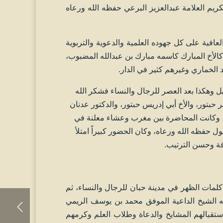
ريم العلامة عبدالعزيز البرعي حفظه الله ورعاه
افية على كل جهوده العلمية والدعوية والتربوية
كالأخ المبارك كاسمه مبارك بن عبدالله المضبوب،
الخماري وغيرهم كثير في الدار.
طقة الغيل وهكذا بعد العصر للرجال والنساء فشكر الله
ر حبتور، والأخ أبي إدريس حبتور، والدكتور عدنان
، وكانت المحاضرة بين مغرب وعشاء معلنة في
ل حفظه الله ورعاه، وكان الحضور كبيراً امتلأ
فة وحسن الترتيب.
مدينة هدى وكانت كلمات الظهر في مدينة حبان للرجال والنساء، ثم
الشيخ الداعية الموفق محمد بن يوسف الريمي
تقبالهم المشايخ والدعاة وطلاب العلم وكرمهم