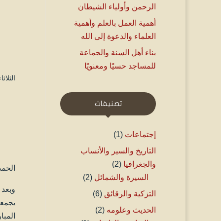
الرحمن وأولياء الشيطان
أهمية العمل بالعلم وأهمية
العلماء والدعوة إلى الله
بناء أهل السنة والجماعة
للمساجد حسيًا ومعنويًا
الثلاثاء ۷ ذو الحجة ۱٤٤۱ هـ الموافق ۲۸ يولي
تصنيفات
إجتماعات
(1)
التاريخ والسير والأنساب
والجغرافيا
(2)
الحمد
السيرة والشمائل
(2)
وبعد 
التزكية والرقائق
(6)
يجمعو
الحديث وعلومه
(2)
المبا