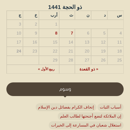
ذو الحجة 1441
س
د
ن
ث
أرب
خ
ج
3
2
1
10
9
8
7
6
5
4
17
16
15
14
13
12
11
24
23
22
21
20
19
18
29
28
27
26
25
« ذو القعدة
ربيع الأول »
وسوم
أسباب الثبات
إتحاف الكرام بفضائل دين الإسلام
إن الملائكة لتضع أجنحتها لطالب العلم
استغلال شعبان في المسارعة إلى الخيرات