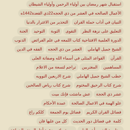
استقبال شهر رمضان بين أولياء الرحمن وأولياء الشيطان
الأعمال الصالحه في العشر من ذي الحجه22ذي القعدة1442ه
التبيان في أداب حملة القران
التحذير من الاغترار بالدنيا
التعليق على نزهة النظر
التقوى
التوبة
التوحيد
الجنة
الدورة العلمية الافتتاحية كتاب اللمعه في علم الفرائض
الذنوب
الشيخ جميل الهاملي
العشر من ذي الحجه
الفقه في الدين
القرآن
القواعد المثلى في أسماء الله وصفاتة العلى
المساهمين
المغتربين
تراجم لتسعة من الاعلام
خطب الشيخ جميل الهاملي
شرح الاربعين النوويه
شرح كتاب الرحيق المختوم
شرح كتاب رياض الصالحين
عشر ذي الحجة
عش ماشئت فإنك ميت
علو الهمة في الاعمال الصالحة
عمدة الأحكام
فضائل القران الكريم
فضائل يوم الجمعة
كلكم راع
كلمة في فضائل دور الحديث
كل من عليها فان
محاسبة النفس أخر العام
من خصائص دعوة أهل السنة والجماعة