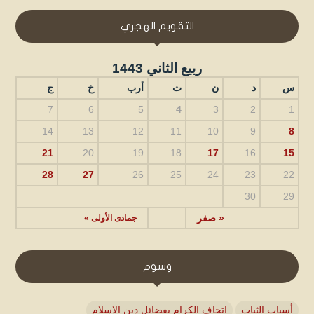
التقويم الهجري
ربيع الثاني 1443
س
د
ن
ث
أرب
خ
ج
7
6
5
4
3
2
1
14
13
12
11
10
9
8
21
20
19
18
17
16
15
28
27
26
25
24
23
22
30
29
« صفر
جمادى الأولى »
وسوم
أسباب الثبات
إتحاف الكرام بفضائل دين الإسلام