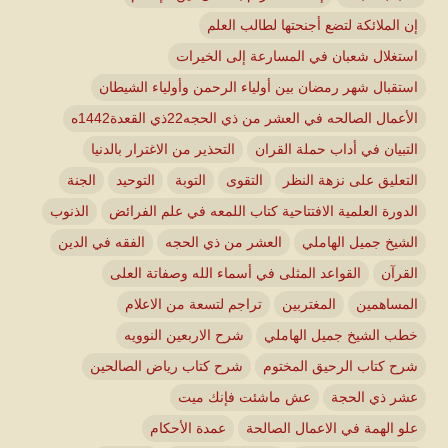
إن الملائكة لتضع أجنحتها لطالب العلم
استغلال شعبان في المسارعة إلى الخيرات
استقبال شهر رمضان بين أولياء الرحمن وأولياء الشيطان
الأعمال الصالحه في العشر من ذي الحجه22ذي القعدة1442ه
التبيان في أداب حملة القران
التحذير من الاغترار بالدنيا
التعليق على نزهة النظر
التقوى
التوبة
التوحيد
الجنة
الدورة العلمية الافتتاحية كتاب اللمعه في علم الفرائض
الذنوب
الشيخ جميل الهاملي
العشر من ذي الحجه
الفقه في الدين
القرآن
القواعد المثلى في أسماء الله وصفاتة العلى
المساهمين
المغتربين
تراجم لتسعة من الاعلام
خطب الشيخ جميل الهاملي
شرح الاربعين النوويه
شرح كتاب الرحيق المختوم
شرح كتاب رياض الصالحين
عشر ذي الحجة
عش ماشئت فإنك ميت
علو الهمة في الاعمال الصالحة
عمدة الأحكام