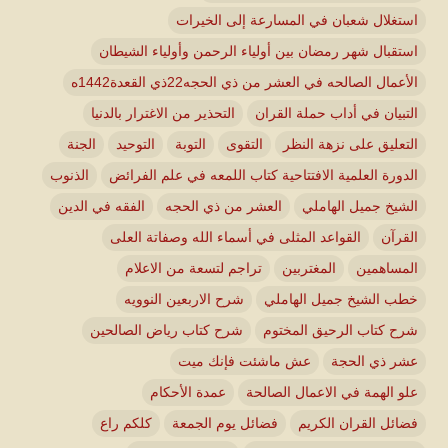
استغلال شعبان في المسارعة إلى الخيرات
استقبال شهر رمضان بين أولياء الرحمن وأولياء الشيطان
الأعمال الصالحه في العشر من ذي الحجه22ذي القعدة1442ه
التبيان في أداب حملة القران
التحذير من الاغترار بالدنيا
التعليق على نزهة النظر
التقوى
التوبة
التوحيد
الجنة
الدورة العلمية الافتتاحية كتاب اللمعه في علم الفرائض
الذنوب
الشيخ جميل الهاملي
العشر من ذي الحجه
الفقه في الدين
القرآن
القواعد المثلى في أسماء الله وصفاتة العلى
المساهمين
المغتربين
تراجم لتسعة من الاعلام
خطب الشيخ جميل الهاملي
شرح الاربعين النوويه
شرح كتاب الرحيق المختوم
شرح كتاب رياض الصالحين
عشر ذي الحجة
عش ماشئت فإنك ميت
علو الهمة في الاعمال الصالحة
عمدة الأحكام
فضائل القران الكريم
فضائل يوم الجمعة
كلكم راع