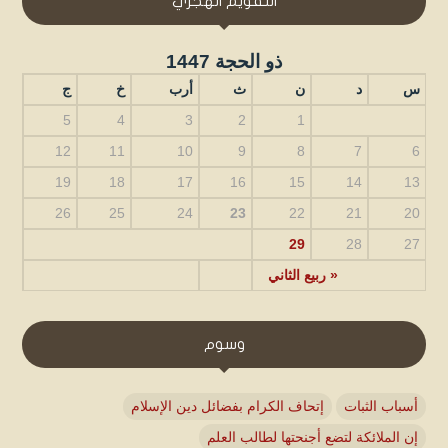
التقويم الهجري
ذو الحجة 1447
س
د
ن
ث
أرب
خ
ج
5
4
3
2
1
12
11
10
9
8
7
6
19
18
17
16
15
14
13
26
25
24
23
22
21
20
29
28
27
« ربيع الثاني
وسوم
أسباب الثبات
إتحاف الكرام بفضائل دين الإسلام
إن الملائكة لتضع أجنحتها لطالب العلم